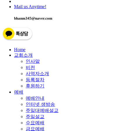
Mail us Anytime!
bhanm345@naver.com
Home
교회소개
인사말
비전
사역자소개
등록절차
후원하기
예배
예배안내
인터넷 생방송
주일대예배설교
주일설교
수요예배
금요예배