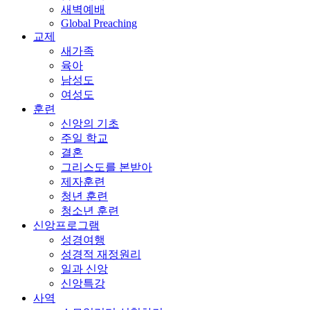
새벽예배
Global Preaching
교제
새가족
육아
남성도
여성도
훈련
신앙의 기초
주일 학교
결혼
그리스도를 본받아
제자훈련
청년 훈련
청소년 훈련
신앙프로그램
성경여행
성경적 재정원리
일과 신앙
신앙특강
사역