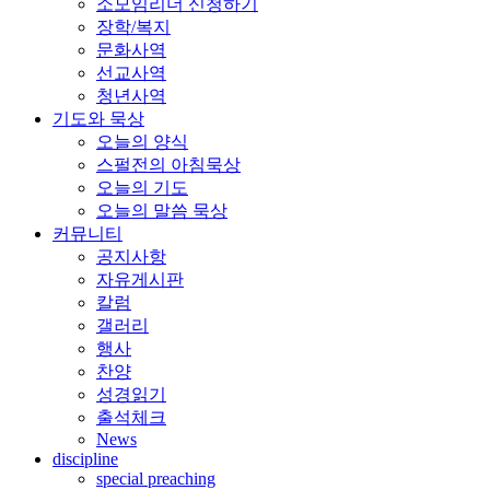
소모임리더 신청하기
장학/복지
문화사역
선교사역
청년사역
기도와 묵상
오늘의 양식
스펄전의 아침묵상
오늘의 기도
오늘의 말씀 묵상
커뮤니티
공지사항
자유게시판
칼럼
갤러리
행사
찬양
성경읽기
출석체크
News
discipline
special preaching