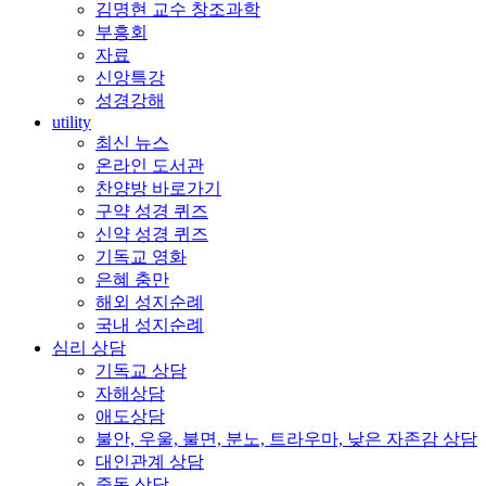
김명현 교수 창조과학
부흥회
자료
신앙특강
성경강해
utility
최신 뉴스
온라인 도서관
찬양방 바로가기
구약 성경 퀴즈
신약 성경 퀴즈
기독교 영화
은혜 충만
해외 성지순례
국내 성지순례
심리 상담
기독교 상담
자해상담
애도상담
불안, 우울, 불면, 분노, 트라우마, 낮은 자존감 상담
대인관계 상담
중독 상담