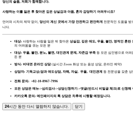
당신의 슬픔, 저희가 함께합니다.
사랑하는 이를 잃은 후 찾아온 깊은 상실감과 아픔, 혼자 감당하기 어려우시죠?
언어와 시차의 제약 없이,
당신이 계신 곳에서 가장 안전하고 편안하게
전문적인 도움을 받
니다.
대상:
사랑하는 사람을 잃은 뒤 찾아온
상실감, 깊은 애도, 우울, 불안, 영적인 혼란
의 어려움을 겪는 모든 분
대상:
우울, 불안, 분노, 불면, 대인관계 문제, 자존감 부족
등 모은 심인병으로 어려
든 분
방식:
비대면 온라인 상담
(실시간 Zoom 화상 또는 음성 상담, 온라인 예약)
상담자:
기독교상;담과 애도상담, 자해, 자살, 우울, 대인관계
등 전문성을 갖춘 
전화 문의:
+82-10-8967-7996
모든 상담은 메뉴->심리검사->상담신청하기->댓글(반드시 비밀글 체크)로 신청해
카카오톡 문의:
메인페이지의 톡 상담은 차후에 시행할 예정입니다.
24
시간 동안 다시 열람하지 않습니다.
닫기